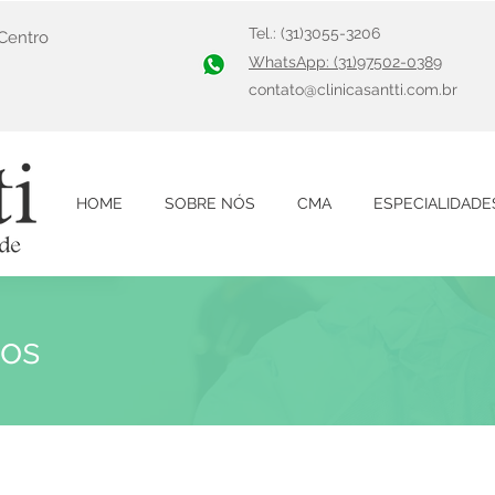
Tel.: (31)3055-3206
 Centro
WhatsApp: (31)97502-0389
contato@clinicasantti.com.br
HOME
SOBRE NÓS
CMA
ESPECIALIDADE
ios