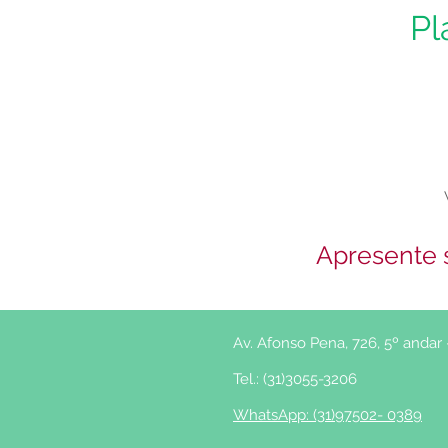
Pl
Apresente 
Av. Afonso Pena, 726, 5º anda
Tel.: (31)3055-3206
WhatsApp: (31)97502- 0389