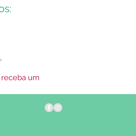
os:
m
e receba um