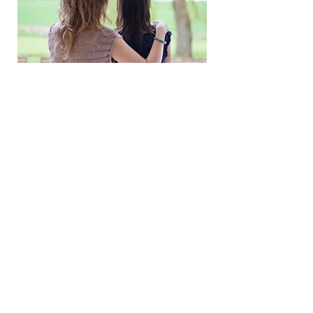
Psicologia
​O Psicólogo atua com fenômenos
psíquicos e de comportamento do ser
humano por intermédio da análise de
suas emoções, suas ideias...
> Saiba mais